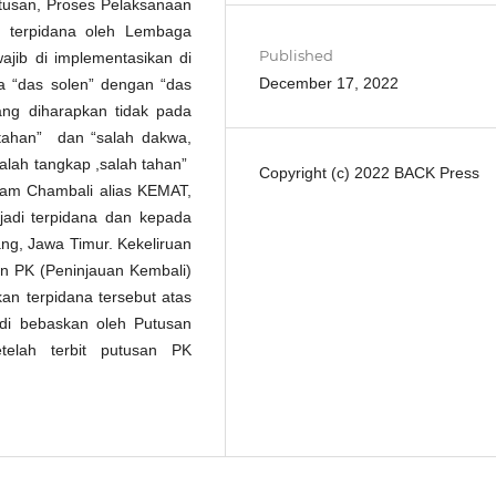
tusan, Proses Pelaksanaan
 terpidana oleh Lembaga
Published
ib di implementasikan di
December 17, 2022
 “das solen” dengan “das
ang diharapkan tidak pada
tahan” dan “salah dakwa,
salah tangkap ,salah tahan”
Copyright (c) 2022 BACK Press
 Imam Chambali alias KEMAT,
jadi terpidana dan kepada
g, Jawa Timur. Kekeliruan
n PK (Peninjauan Kembali)
 terpidana tersebut atas
 di bebaskan oleh Putusan
telah terbit putusan PK