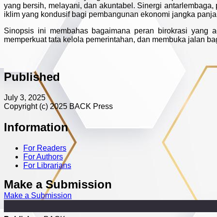
yang bersih, melayani, dan akuntabel. Sinergi antarlembaga,
iklim yang kondusif bagi pembangunan ekonomi jangka panja
Sinopsis ini membahas bagaimana peran birokrasi yang a
memperkuat tata kelola pemerintahan, dan membuka jalan ba
Published
July 3, 2025
Copyright (c) 2025 BACK Press
Information
For Readers
For Authors
For Librarians
Make a Submission
Make a Submission